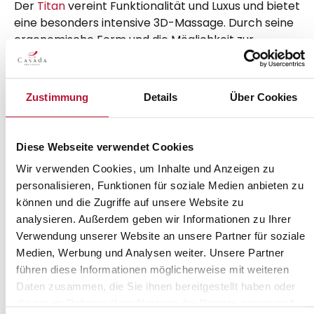
Der
Titan
vereint Funktionalität und Luxus und bietet
eine besonders intensive 3D-Massage. Durch seine
ergonomische Form und die Möglichkeit zur
individuellen Anpassung können Sie jede Massage
optimal genießen. Mit braintronics® erleben Sie im
Titan eine umfassende Erholung, die sowohl den
Zustimmung
Details
Über Cookies
Körper entspannt als auch geistige Klarheit fördert.
Skyliner II
Diese Webseite verwendet Cookies
Der
Skyliner II
ist ideal für alle, die eine gezielte und
Wir verwenden Cookies, um Inhalte und Anzeigen zu
tiefgehende Massage wünschen. Dieser Sessel
personalisieren, Funktionen für soziale Medien anbieten zu
bietet ebenfalls die braintronics® Technologie und
können und die Zugriffe auf unsere Website zu
passt sich durch verschiedene
analysieren. Außerdem geben wir Informationen zu Ihrer
Einstellmöglichkeiten ideal an Ihren Körper an. Er ist
Verwendung unserer Website an unsere Partner für soziale
perfekt für jene, die regelmäßig Stress abbauen
Medien, Werbung und Analysen weiter. Unsere Partner
und gleichzeitig ihre Muskulatur intensiv lockern
führen diese Informationen möglicherweise mit weiteren
möchten.
Daten zusammen, die Sie ihnen bereitgestellt haben oder
Pollux
die sie im Rahmen Ihrer Nutzung der Dienste gesammelt