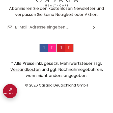
Abonnieren Sie den kostenlosen Newsletter und
verpassen Sie keine Neuigkeit oder Aktion.
E-Mail-Adresse*
Ich habe die
Datenschutzbestimmungen
zur
Diese Seite ist durch reCAPTCHA geschützt und es gelten die
Die mit einem Stern (*) markierten Felder sind
Kenntnis genommen und die
AGB
gelesen und bin
Datenschutzrichtlinie
und
Nutzungsbedingungen
.
Pflichtfelder.
mit ihnen einverstanden.
* Alle Preise inkl. gesetzl. Mehrwertsteuer zzgl.
Versandkosten
und ggf. Nachnahmegebühren,
wenn nicht anders angegeben.
© 2026 Casada Deutschland GmbH
↺
WIDERRUF