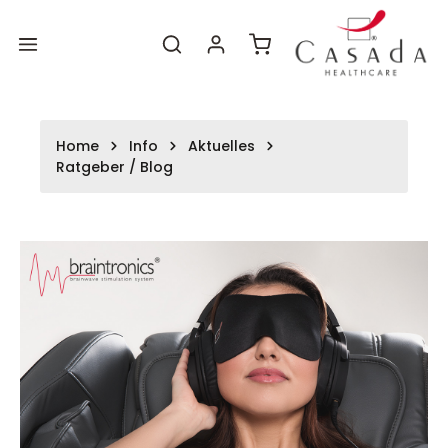
Zum
Zum
alt springen
Hauptinhalt
Footer
Warenkorb enthält 0 P
Home
Info
Aktuelles
Ratgeber / Blog