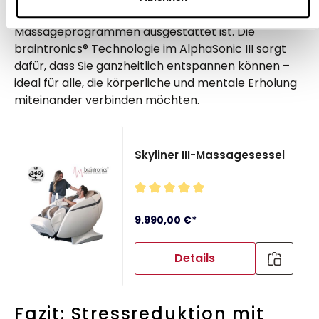
Komfort bietet und mit verschiedenen
Massageprogrammen ausgestattet ist. Die
braintronics® Technologie im AlphaSonic III sorgt
dafür, dass Sie ganzheitlich entspannen können –
ideal für alle, die körperliche und mentale Erholung
miteinander verbinden möchten.
Produktgalerie überspringen
Skyliner III-Massagesessel
 5 von 5 Sternen
Durchschnittliche Bewertung von
9.990,00 €*
Details
Fazit: Stressreduktion mit