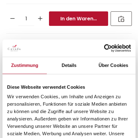
In den Warenkorb
Technik
Massagestärke
Zustimmung
Details
Über Cookies
Sehr sanft
Sanft
Medium
Intensiv
Sehr stark
Diese Webseite verwendet Cookies
Rollen
Massageschiene
3D
L/SL-Track
Wir verwenden Cookies, um Inhalte und Anzeigen zu
personalisieren, Funktionen für soziale Medien anbieten
zu können und die Zugriffe auf unsere Website zu
Beschreibung
analysieren. Außerdem geben wir Informationen zu Ihrer
EcoSonic Massagesessel EcoSonic – Alles auf einen Blick
Verwendung unserer Website an unsere Partner für
3D Massagetechnik Zuschaltbare Wärme-Funktion
soziale Medien, Werbung und Analysen weiter. Unsere