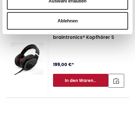
Auswahl erlauben
Produktgalerie überspringen
Häufig gekaufte Artikel
Ablehnen
braintronics® Kopfhörer S
199,00 €*
In den Warenkorb