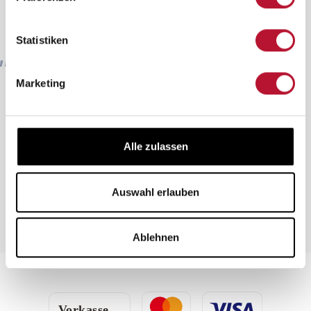
Durchschnittliche Bewertung von 4.8 von 5 Sternen
Transparente Kundenzufriedenheit
Kunden bewerteten unsere Artikel durchschnittlich mit
4.84 / 5.00
Statistiken
Berechnung aus insgesamt 204 verifizierten Bewertungen
»Das Gerät hat mich direkt nach der ersten Nutzung
Marketing
überzeugt: eine Wohltat für den ganzen Körper, da die
Fußmassage nicht nur lokal wirkt, sondern tatsächlich
gefühlt das gesamte Nervensystem entspannt. Den
Kundenservice haben wir zudem sehr zuvorkommend,
Alle zulassen
freundlich und unkompliziert erlebt. Der Versandt
erfolgte sehr schnell und zuverlässig. «
Auswahl erlauben
July 30, 2026 14:02
Ablehnen