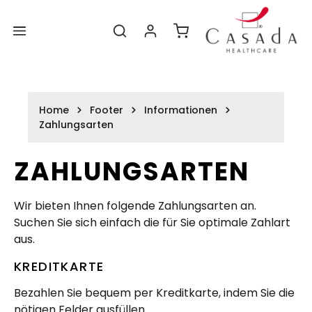
Zum
Zum
alt springen
Hauptinhalt
Footer
Warenkorb enthält 0 P
Home
Footer
Informationen
Zahlungsarten
ZAHLUNGSARTEN
Wir bieten Ihnen folgende Zahlungsarten an.
Suchen Sie sich einfach die für Sie optimale Zahlart
aus.
KREDITKARTE
Bezahlen Sie bequem per Kreditkarte, indem Sie die
nötigen Felder ausfüllen