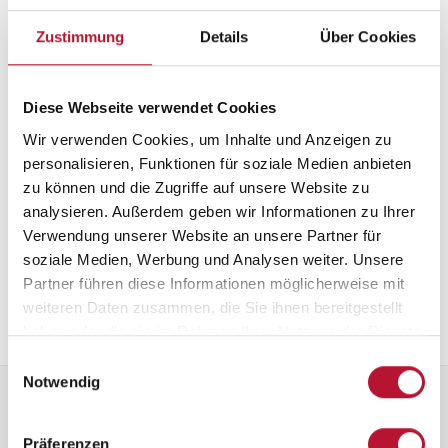
IBAN
DE05 4726 0121 9507 3463 00
Zustimmung
Details
Über Cookies
Diese Webseite verwendet Cookies
Wir verwenden Cookies, um Inhalte und Anzeigen zu
personalisieren, Funktionen für soziale Medien anbieten
zu können und die Zugriffe auf unsere Website zu
analysieren. Außerdem geben wir Informationen zu Ihrer
Verwendung unserer Website an unsere Partner für
soziale Medien, Werbung und Analysen weiter. Unsere
Partner führen diese Informationen möglicherweise mit
weiteren Daten zusammen, die Sie ihnen bereitgestellt
haben oder die sie im Rahmen Ihrer Nutzung der Dienste
gesammelt haben.
Einwilligungsauswahl
Notwendig
Präferenzen