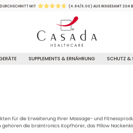
Zum
Zum
DURCHSCHNITT MIT
(4.84/5.00)
AUS INSGESAMT 204 
Hauptinhalt
Footer
DURCHSCHNITTLICHE BEWERTUNG VON 4
SGERÄTE
SUPPLEMENTS & ERNÄHRUNG
SCHUTZ & 
kten für die Erweiterung Ihrer Massage- und Fitnessprod
 gehören die braintronics Kopfhörer, das Pillow Nackenk