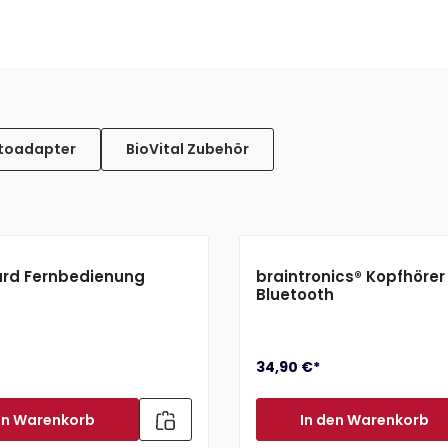
toadapter
BioVital Zubehör
rd Fernbedienung
braintronics® Kopfhörer 
Bluetooth
34,90 €*
en Warenkorb
In den Warenkorb