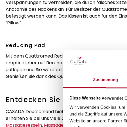
Verspannungen zu vermeiden, die durch falsches Sitz
Anatomie des Nackens an. Für Besitzer der Quattrome
befestigt werden kann. Das Kissen ist auch für den Ei
"Pillow".
Reducing Pad
Mit dem Quattromed Reducing Pad als CASADA-Zusatzp
empfindlicher auf Berührungen reagieren, ist das Red
auflegen und Sie werden bemerken, wie sanft und zar
Genießen Sie dank des Quattromed Reducing Pad ein n
Zustimmung
Entdecken Sie unserer Sortime
Diese Webseite verwendet 
Wir verwenden Cookies, um I
CASADA Deutschland bietet ein breites Sortiment an M
und die Zugriffe auf unsere 
erhalten Sie bei uns viele CASADA Zusatzprodukte zu I
Website an unsere Partner fü
Massagesesseln
,
Massagematten
und
Nackenmassag