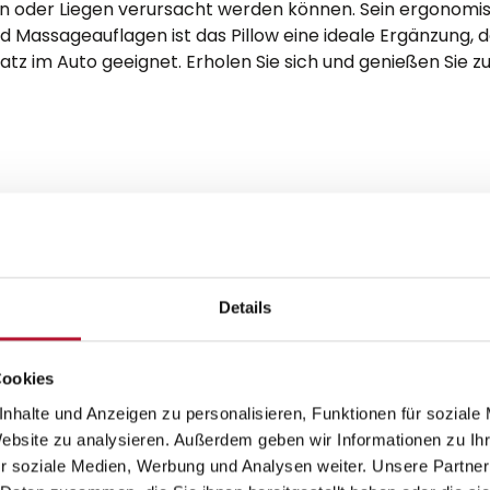
en oder Liegen verursacht werden können. Sein ergonomi
d Massageauflagen ist das Pillow eine ideale Ergänzung
nsatz im Auto geeignet. Erholen Sie sich und genießen Si
rodukt können Quattromed-Besitzer ihre Massageerfahr
ucing Pad die perfekte Lösung, um die Intensität der Ma
t sich alle Massagearten anfühlen. Der größere Abstand 
och sensibleres Massageerlebnis und eine noch tiefere 
Details
nt
Cookies
nhalte und Anzeigen zu personalisieren, Funktionen für soziale
assage- und Fitnessgeräten sowohl für den professionell
Website zu analysieren. Außerdem geben wir Informationen zu I
hren Geräten, wie Kopfhörer,
Netzteile
oder
Cover
. In de
r soziale Medien, Werbung und Analysen weiter. Unsere Partner
egeräten
wählen, die eine Vielzahl von Funktionen wie S