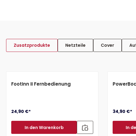
Zusatzprodukte
Netzteile
Cover
Au
FootInn II Fernbedienung
PowerBoa
24,90 €*
34,90 €*
In den Warenkorb
In d