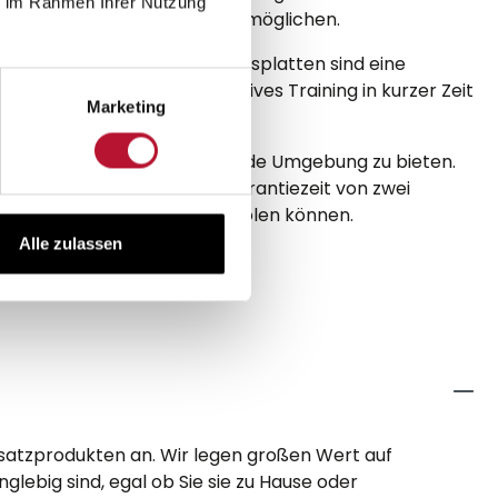
ie im Rahmen Ihrer Nutzung
von verspannten Muskeln ermöglichen.
 und MediPull an. Vibrationsplatten sind eine
nshantel ist, die ein effektives Training in kurzer Zeit
Marketing
nden eine sichere und gesunde Umgebung zu bieten.
isten. CASADA bietet eine Garantiezeit von zwei
 aus ihren Produkten herausholen können.
Alle zulassen
usatzprodukten an. Wir legen großen Wert auf
lebig sind, egal ob Sie sie zu Hause oder