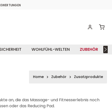
BEWERTUNGEN
.8 VON 5 STERNEN
Waren
SICHERHEIT
WOHLFÜHL-WELTEN
ZUBEHÖR
I
Home
Zubehör
Zusatzprodukte
ukte an, die das Massage- und Fitnesserlebnis noch
issen oder das Reducing Pad.