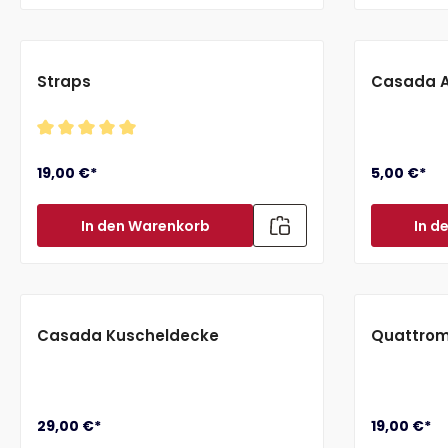
Straps
Casada 
Durchschnittliche Bewertung von 5 von 5 Sternen
19,00 €*
5,00 €*
In den Warenkorb
In d
Casada Kuscheldecke
Quattrom
29,00 €*
19,00 €*