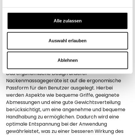
Massage aufzuwärmen und zu entspannen, um die
Wirksamkeit der Massage zu erhöhen. Die
Wärmefunktion kann auf bestimmte Bereiche des
Alle zulassen
Körpers gerichtet werden und kann in Kombination
mit den Massagestufen eingesetzt werden, um eine
Auswahl erlauben
tiefgreifende und entspannende Erfahrung zu
erzielen.
Ablehnen
Ergonomisches Design
Das ergonomische Design unserer
Nackenmassagegeräte ist auf die ergonomische
Passform für den Benutzer ausgelegt. Hierbei
werden Aspekte wie bequeme Griffe, geeignete
Abmessungen und eine gute Gewichtsverteilung
berücksichtigt, um eine angenehme und bequeme
Handhabung zu ermöglichen. Dadurch wird eine
optimale Entspannung bei der Anwendung
gewährleistet, was zu einer besseren Wirkung des