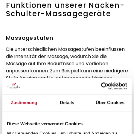
Funktionen unserer Nacken-
Schulter-Massagegeräte
Massagestufen
Die unterschiedlichen Massagestufen beeinflussen
die Intensität der Massage, wodurch Sie die
Massage auf Ihre Bedürfnisse und Vorlieben
anpassen können. Zum Beispiel kann eine niedrigere
Stufe für eine sanfte, entspannende Massage
verwendet werden, während eine höhere Stufe für
eine tiefere, intensivere Massage verwendet
werden kann. Einige Nackenmassagegeräte bieten
Zustimmung
Details
Über Cookies
auch spezielle Funktionen wie Shiatsu-Massage,
Knetmassage oder Vibrationsmassage an, die
jeweils eigene Massagestufen aufweisen können.
Diese Webseite verwendet Cookies
Material und Pflege
Wir verwenden Cookies, um Inhalte und Anzeigen zu