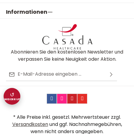
Informationen
Abonnieren Sie den kostenlosen Newsletter und
verpassen Sie keine Neuigkeit oder Aktion.
E-Mail-Adresse*
Ich habe die
Datenschutzbestimmungen
zur
Diese Seite ist durch reCAPTCHA geschützt und es gelten die
Die mit einem Stern (*) markierten Felder sind
Kenntnis genommen und die
AGB
gelesen und bin
Datenschutzrichtlinie
und
Nutzungsbedingungen
.
↺
Pflichtfelder.
mit ihnen einverstanden.
WIDERRUF
* Alle Preise inkl. gesetzl. Mehrwertsteuer zzgl.
Versandkosten
und ggf. Nachnahmegebühren,
wenn nicht anders angegeben.