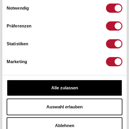
gesammelt haben.
Einwilligungsauswahl
Angebot
Notwendig
 4.5 von 5 Sternen
71,20 €*
89,00 €*
(20% gespart)
Präferenzen
In den Warenkorb
Statistiken
Marketing
Alle zulassen
Auswahl erlauben
Ablehnen