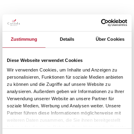
Beschreibung
POWERBAND STARK - POWERBOARD ZUBEHÖR POWERBAND
- EXTREM HOHE SPANNKRAFT Für eine optimale
Zustimmung
Details
Über Cookies
Steigerung der eignen Le…
Mehr
Bewertungen
Diese Webseite verwendet Cookies
Wir verwenden Cookies, um Inhalte und Anzeigen zu
personalisieren, Funktionen für soziale Medien anbieten
zu können und die Zugriffe auf unsere Website zu
analysieren. Außerdem geben wir Informationen zu Ihrer
Verwendung unserer Website an unsere Partner für
Produktgalerie überspringen
Kunden kauften auch
soziale Medien, Werbung und Analysen weiter. Unsere
Partner führen diese Informationen möglicherweise mit
Olympia
weiteren Daten zusammen, die Sie ihnen bereitgestellt
haben oder die sie im Rahmen Ihrer Nutzung der Dienste