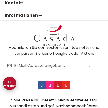
Kontakt
Informationen
Abonnieren Sie den kostenlosen Newsletter und
verpassen Sie keine Neuigkeit oder Aktion.
E-Mail-Adresse*
Ich habe die
Datenschutzbestimmungen
zur
Diese Seite ist durch reCAPTCHA geschützt und es gelten die
Die mit einem Stern (*) markierten Felder sind
Kenntnis genommen und die
AGB
gelesen und bin
Datenschutzrichtlinie
und
Nutzungsbedingungen
.
↺
Pflichtfelder.
mit ihnen einverstanden.
WIDERRUF
* Alle Preise inkl. gesetzl. Mehrwertsteuer zzgl.
Versandkosten
und ggf. Nachnahmegebühren,