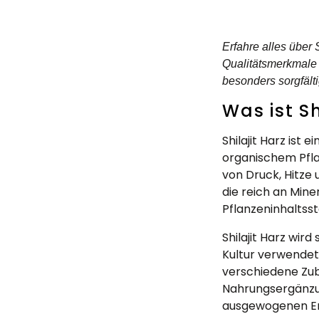
Erfahre alles über
Qualitätsmerkmale
besonders sorgfälti
Was ist Sh
Shilajit Harz ist
organischem Pfla
von Druck, Hitze 
die reich an Min
Pflanzeninhaltssto
Shilajit Harz wir
Kultur verwendet.
verschiedene Zube
Nahrungsergänzun
ausgewogenen Er