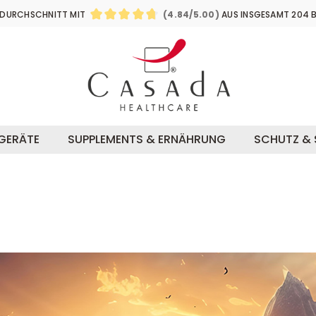
Zum
Zum
DURCHSCHNITT MIT
(4.84/5.00)
AUS INSGESAMT 204 
Hauptinhalt
Footer
DURCHSCHNITTLICHE BEWERTUNG VON 4
SGERÄTE
SUPPLEMENTS & ERNÄHRUNG
SCHUTZ & 