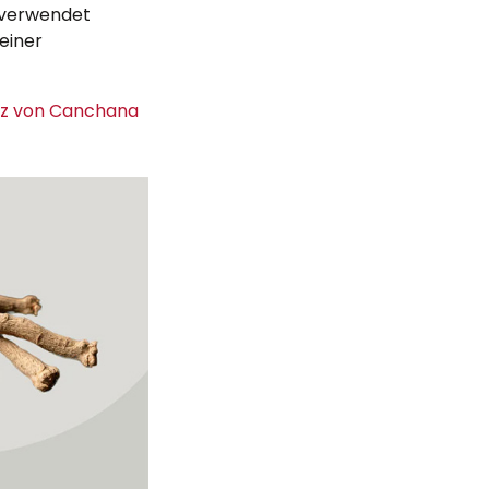
g verwendet
einer
arz von Canchana