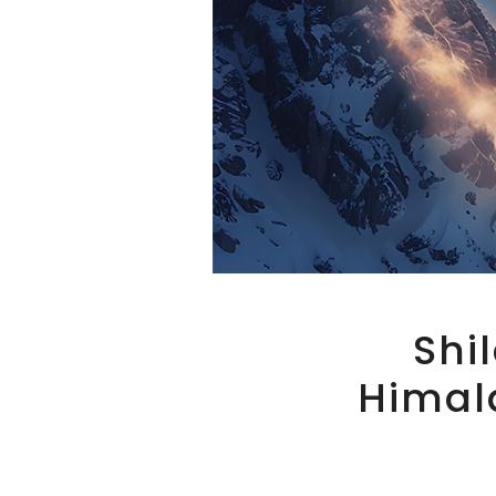
Shi
Himal