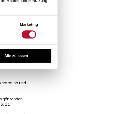
ie im Rahmen Ihrer Nutzung
n einer
Marketing
, um den Körper bei
i, was Teil einer
Alle zulassen
e von
.
nzentration und
 ergänzenden
tützt.