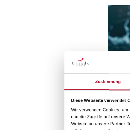
Zustimmung
Diese Webseite verwendet 
Shilajit 
Wir verwenden Cookies, um I
und die Zugriffe auf unsere 
Shilajit Harz ist
Website an unsere Partner fü
unter anderem
F