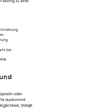
n Beitrag zu einer
 Ernährung
den
hrung
rfs bei
eine
 und
Kapseln oder
toffe auskommt
lichkeit, Shilajit