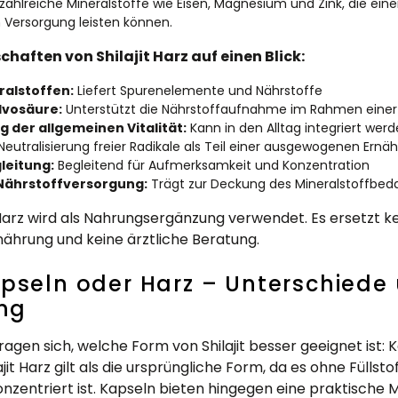
t zahlreiche Mineralstoffe wie Eisen, Magnesium und Zink, die eine
 Versorgung leisten können.
haften von Shilajit Harz auf einen Blick:
ralstoffen:
Liefert Spurenelemente und Nährstoffe
lvosäure:
Unterstützt die Nährstoffaufnahme im Rahmen einer
 der allgemeinen Vitalität:
Kann in den Alltag integriert wer
Neutralisierung freier Radikale als Teil einer ausgewogenen Ernä
leitung:
Begleitend für Aufmerksamkeit und Konzentration
Nährstoffversorgung:
Trägt zur Deckung des Mineralstoffbeda
 Harz wird als Nahrungsergänzung verwendet. Es ersetzt k
hrung und keine ärztliche Beratung.
Kapseln oder Harz – Unterschiede
ng
agen sich, welche Form von Shilajit besser geeignet ist: 
ajit Harz gilt als die ursprüngliche Form, da es ohne Fülls
zentriert ist. Kapseln bieten hingegen eine praktische Mög