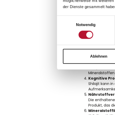
möglicherweise mit weiteren
in Nahrungsergä
der Dienste gesammelt habe
ausgewogenen Er
Einwilligungsauswahl
Bekannte Aspekte 
Notwendig
Vitalität im A
Shilajit kann 
körperlicher un
Antioxidativ
Fulvosäure und 
Ablehnen
bewussten Ern
Unterstützu
Shilajit wird 
Mineralstoffen
Kognitive Pr
Shilajit kann 
Aufmerksamkeit
Nährstoffve
Die enthalten
Produkt, das 
Mineralstoffl