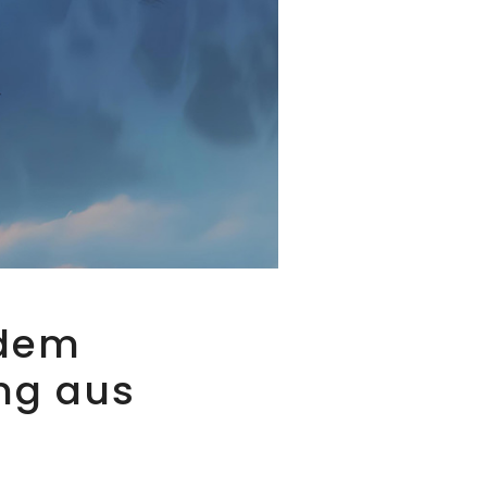
 dem
ng aus