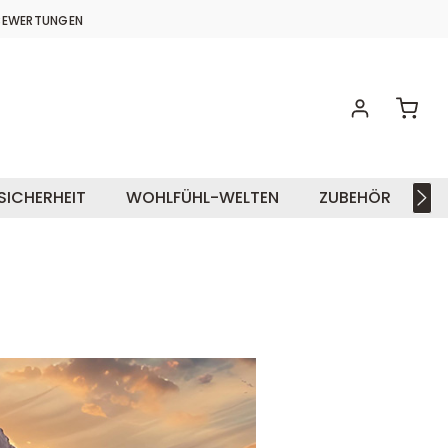
BEWERTUNGEN
.8 VON 5 STERNEN
Waren
SICHERHEIT
WOHLFÜHL-WELTEN
ZUBEHÖR
I