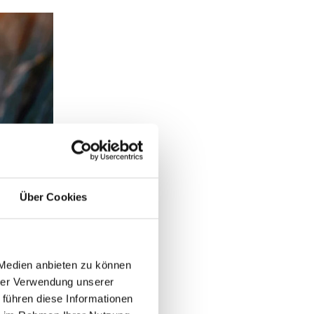
Über Cookies
ng
 Medien anbieten zu können
hrer Verwendung unserer
yas. Es enthält
 führen diese Informationen
altsstoffe werden