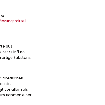
und
änzungsmittel
rte aus
nter Einfluss
erartige Substanz,
d tibetischen
das in
it vor allem als
 im Rahmen einer