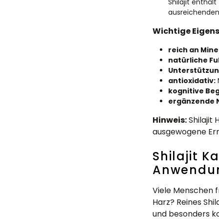
Shilajit enthäl
ausreichenden
Wichtige Eigensc
reich an Mine
natürliche Fu
Unterstützung
antioxidativ:
kognitive Beg
ergänzende 
Hinweis:
Shilajit
ausgewogene Ernä
Shilajit 
Anwendu
Viele Menschen fr
Harz? Reines Shil
und besonders kon