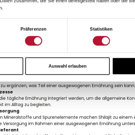
 Daten zusammen, die Sie ihnen bereitgestellt haben oder die s
nzungen geschätzt, um die Nährstoffaufnahme im Rahme
n.
nährung zu unterstützen.
der Nutzung von Shilajit Harz sind:
Präferenzen
Statistiken
lltag
als Bestandteil einer ausgewogenen Ernährung verwendet werden
d geistiger Aktivität zu begleiten.
e Eigenschaften
andere Inhaltsstoffe tragen zur Neutralisierung freier Radikale be
Auswahl erlauben
ährung für eine ausgewogene Versorgung ist.
ng des Immunsystems
traditionell in verschiedenen Kulturen eingesetzt, um die Aufnahm
 zu ergänzen, was Teil einer ausgewogenen Ernährung sein kann
ozesse
in die tägliche Ernährung integriert werden, um die allgemeine Ko
 im Alltag zu begleiten.
rsorgung
en Mineralstoffe und Spurenelemente machen Shilajit zu einem
die Versorgung im Rahmen einer ausgewogenen Ernährung unters
ieferant