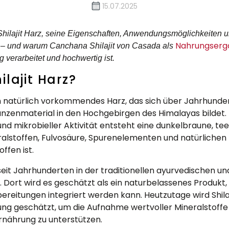
15.07.2025
 Shilajit Harz, seine Eigenschaften, Anwendungsmöglichkeiten 
Nahrungserg
 – und warum Canchana Shilajit von Casada als
g verarbeitet und hochwertig ist.
ilajit Harz?
 ein natürlich vorkommendes Harz, das sich über Jahrhunde
nzenmaterial in den Hochgebirgen des Himalayas bildet. U
und mikrobieller Aktivität entsteht eine dunkelbraune, te
eralstoffen, Fulvosäure, Spurenelementen und natürlichen
ffen ist.
d seit Jahrhunderten in der traditionellen ayurvedischen un
 Dort wird es geschätzt als ein naturbelassenes Produkt, 
reitungen integriert werden kann. Heutzutage wird Shilaj
g geschätzt, um die Aufnahme wertvoller Mineralstoffe
nährung zu unterstützen.