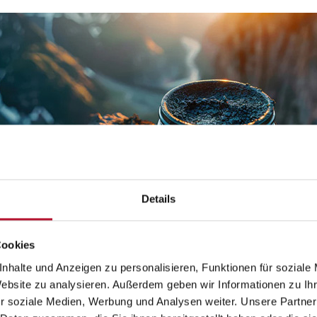
Details
Cookies
Harz: Eigenschaften und Anwendu
nhalte und Anzeigen zu personalisieren, Funktionen für soziale
Website zu analysieren. Außerdem geben wir Informationen zu I
 ein naturbelassenes Harz aus den Hochgebirgen des Himala
r soziale Medien, Werbung und Analysen weiter. Unsere Partner
ulvosäure
, Mineralstoffe und Spurenelemente. Diese Inh